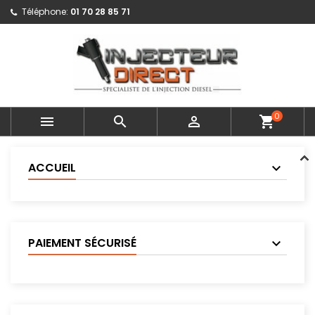
Téléphone:
01 70 28 85 71
0



shopping_cart
ACCUEIL
PAIEMENT SÉCURISÉ