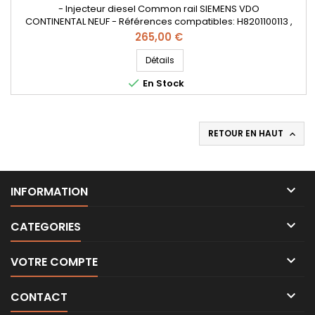
- Injecteur diesel Common rail SIEMENS VDO
CONTINENTAL NEUF - Références compatibles: H8201100113 ,
8201100113 , 166006212R , 16600001Q1REX , H8200704180 ,
Prix
265,00 €
A6070700195 , A6070700087 , 8201041272 , A2C59507596 , -
Pour motorisation Renault Nissan 1.5dCi et Mercedes CDI
Détails
Pièce d'origine

En Stock
RETOUR EN HAUT


INFORMATION

CATEGORIES

VOTRE COMPTE

CONTACT