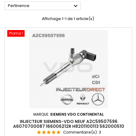

Pertinence
Affichage 1-1 de 1 article(s)
Promo !
MARQUE:
SIEMENS VDO CONTINENTAL
INJECTEUR SIEMENS-VDO NEUF A2C59507596
A6070700087 166006212R H8201100113 562000510
Commentaire(s):
3