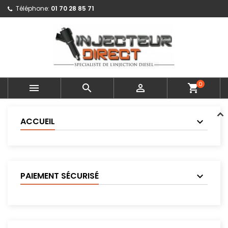
Téléphone:
01 70 28 85 71
0



shopping_cart
ACCUEIL
PAIEMENT SÉCURISÉ