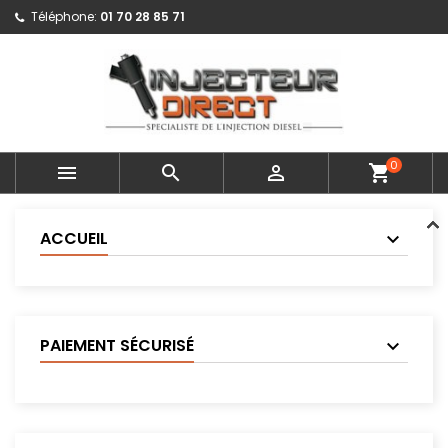
Téléphone:
01 70 28 85 71
0



shopping_cart
ACCUEIL
PAIEMENT SÉCURISÉ