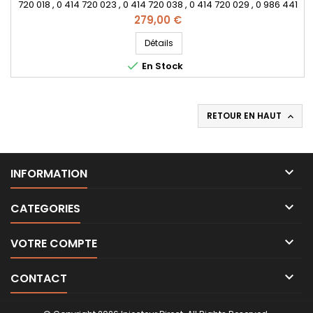
720 018 , 0 414 720 023 , 0 414 720 038 , 0 414 720 029 , 0 986 441
504 , 0 986 441 554 , 1131977 , 1131971 , 1206303 , RMXM21 9A543
Prix
279,00 €
AA , 1131855 , YM219A543BA , RMYM219A543AA , YM219A543BB
, 038130079AX , 038130073AC , 038130073AD , 038130073R
Détails
, 038130 073AK , 1380211, YM21-9A543-BB - Pour VW...

En Stock
RETOUR EN HAUT


INFORMATION

CATEGORIES

VOTRE COMPTE

CONTACT