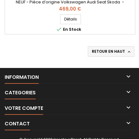
NEUF - Pièce d’origine Volkswagen Audi Seat Skoda -
Références compatibles: A2C59513554 , 5WS40539 ,
Prix
469,00 €
03L130277B , 03L130277S , A2C9626040080 , 562000110 - Pour
motorisation VW , Audi , SEAT , Skoda 1.6TDI Code moteur :
Détails
CAYB , CAYC , CAYA

En Stock
RETOUR EN HAUT


INFORMATION

CATEGORIES

VOTRE COMPTE

CONTACT