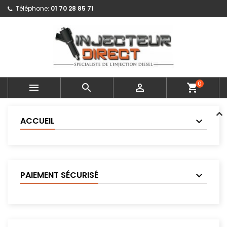
Téléphone:
01 70 28 85 71
0



shopping_cart
ACCUEIL
PAIEMENT SÉCURISÉ