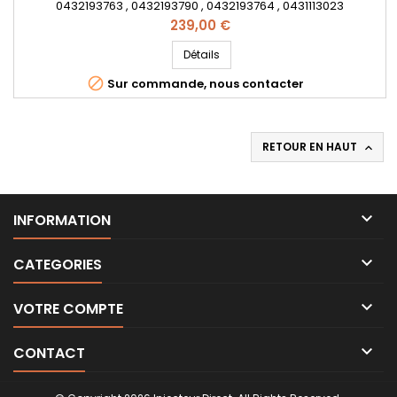
0432193763 , 0432193790 , 0432193764 , 0431113023
, A0000101551 , 0 432 193 758 , 0 432 193 763 , 0 432 193 790 , 0
Prix
239,00 €
432 193 764 , 0 431 113 023 , A 000 010 15 51 - Pour moteur
Mercedes Benz 2.9D
Détails

Sur commande, nous contacter
RETOUR EN HAUT


INFORMATION

CATEGORIES

VOTRE COMPTE

CONTACT