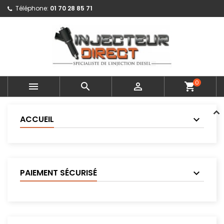
Téléphone:
01 70 28 85 71
0



shopping_cart
ACCUEIL
PAIEMENT SÉCURISÉ