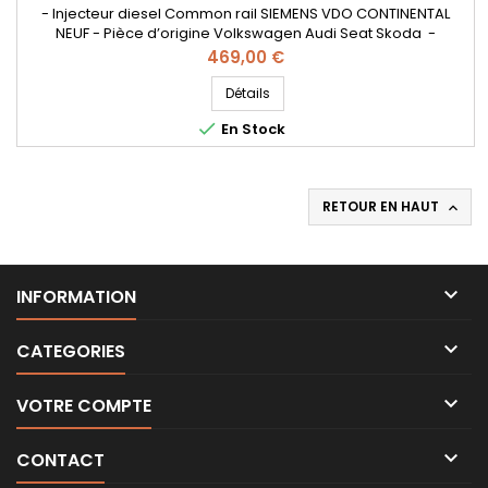
- Injecteur diesel Common rail SIEMENS VDO CONTINENTAL
NEUF - Pièce d’origine Volkswagen Audi Seat Skoda -
Références compatibles: A2C59513554 , 5WS40539 ,
Prix
469,00 €
03L130277B , 03L130277S , A2C9626040080 , 562000110 - Pour
motorisation VW , Audi , SEAT , Skoda 1.6TDI Code moteur :
Détails
CAYB , CAYC , CAYA

En Stock
RETOUR EN HAUT


INFORMATION

CATEGORIES

VOTRE COMPTE

CONTACT