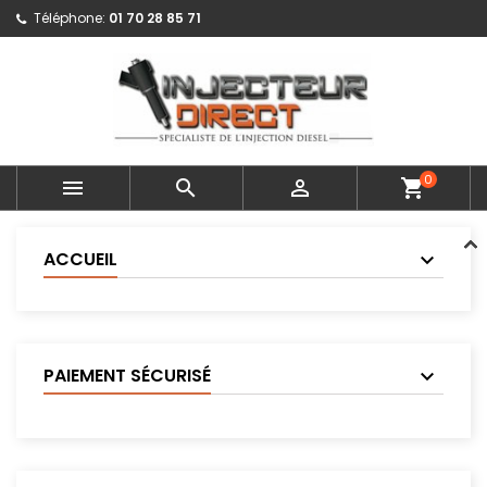
Téléphone:
01 70 28 85 71
0



shopping_cart
ACCUEIL
PAIEMENT SÉCURISÉ