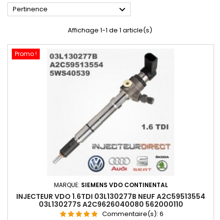

Pertinence
Affichage 1-1 de 1 article(s)
Promo !
MARQUE:
SIEMENS VDO CONTINENTAL
INJECTEUR VDO 1.6TDI 03L130277B NEUF A2C59513554
03L130277S A2C9626040080 562000110
Commentaire(s):
6