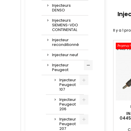
Injecteurs
DENSO
Inje
Injecteurs
SIEMENS-VDO
CONTINENTAL
Il y a 1 pr
Injecteur
reconditionné
Promo !
Injecteur neuf
Injecteur
Peugeot
Injecteur
Peugeot
107
Injecteur
Peugeot
206
I
0445
Injecteur
Peugeot
207
C