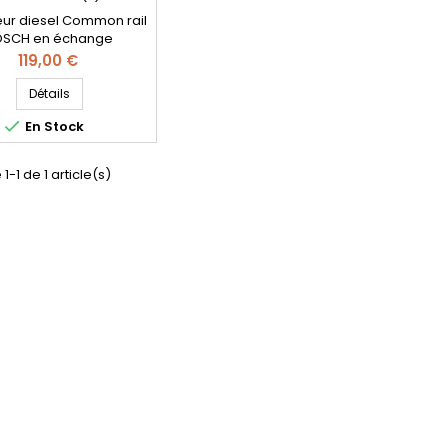
teur diesel Common rail
SCH en échange
ration - Références
Prix
119,00 €
bles : 0 445 110 565 , 0
 566 , 9802776680 , 98
Détails
80 - Pour motorisation

En Stock
t Citroen PSA 1.6 HDI
Pièce d’origine
1-1 de 1 article(s)