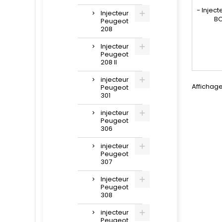
- Injec
Injecteur
BO
Peugeot
répa
208
compati
445 110
Injecteur
Peugeot
027 766
208 II
Peugeo
injecteur
Affichage 
Peugeot
301
injecteur
Peugeot
306
injecteur
Peugeot
307
Injecteur
Peugeot
308
injecteur
Peugeot