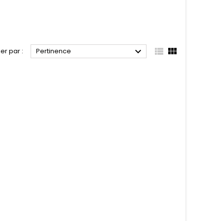



ier par :
Pertinence