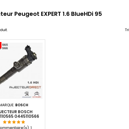
cteur Peugeot EXPERT 1.6 BlueHDi 95
oduit.
Tr
MARQUE:
BOSCH
NJECTEUR BOSCH
110565 0445110566
9802776680
ommentaire(s):
1