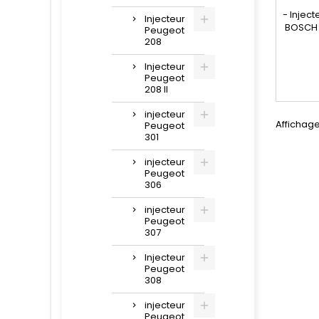
- Injec
Injecteur
BOSCH 
Peugeot
- Réf
208
044511
098643
Injecteur
Peugeot
986 4
208 II
198
AV6Q9F
injecteur
BA , A
Affichage 
Peugeot
301
injecteur
Peugeot
306
injecteur
Peugeot
307
Injecteur
Peugeot
308
injecteur
Peugeot