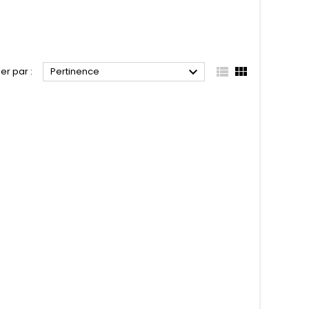



ier par :
Pertinence