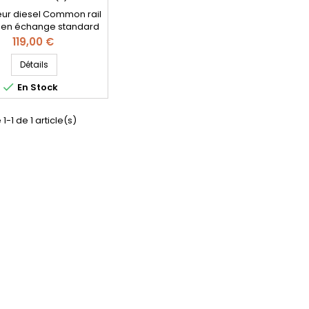
teur diesel Common rail
en échange standard
érences compatibles :
Prix
119,00 €
0340 , 0 445 110 340 ,
5203 , 0445110739 , 0
Détails
35 203 , 9687069280 ,

En Stock
0S5 , AV2Q9F593BA ,
593BA , AV2Q-9F593-
V6Q-9F593-BA , 1696927
1-1 de 1 article(s)
Pièce d'origine