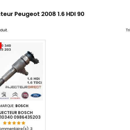
cteur Peugeot 2008 1.6 HDI 90
oduit.
Tr
MARQUE:
BOSCH
NJECTEUR BOSCH
10340 0986435203
0445110739
ommentaire(s):
3