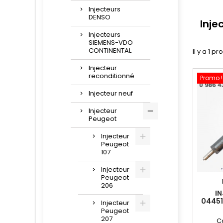
Injecteurs
DENSO
Inje
Injecteurs
SIEMENS-VDO
CONTINENTAL
Il y a 1 pr
Injecteur
reconditionné
Promo !
Injecteur neuf
Injecteur
Peugeot
Injecteur
Peugeot
107
Injecteur
Peugeot
206
I
04451
Injecteur
Peugeot
207
C