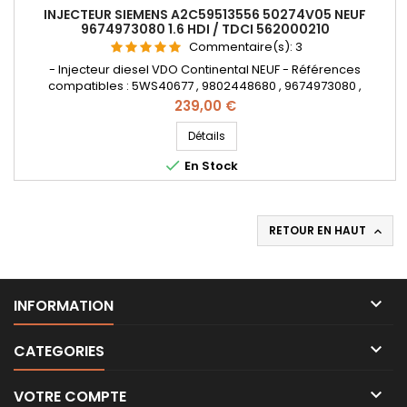
INJECTEUR SIEMENS A2C59513556 50274V05 NEUF
9674973080 1.6 HDI / TDCI 562000210
Commentaire(s):
3
- Injecteur diesel VDO Continental NEUF - Références
compatibles : 5WS40677 , 9802448680 , 9674973080 ,
50274V05 , 1980ER , 1980S0 , 1980R9 , 1980ET , 1791017 , 1812616 ,
Prix
239,00 €
1685796 , 1709667 , AV6Q9F593AA , AV6Q-9F59-3AA , AV6Q-
9F59-3AB , 36001726 , 36001727 , 36001728 , 36001729 , 31303994
Détails
, 31366585 , Y65013H50A , Y650-13H-50A , 1608518380

En Stock
, 562000210 -...
RETOUR EN HAUT


INFORMATION

CATEGORIES

VOTRE COMPTE