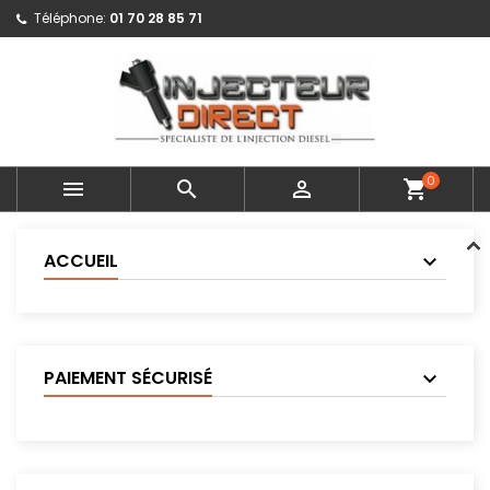
Téléphone:
01 70 28 85 71
0



shopping_cart
ACCUEIL
PAIEMENT SÉCURISÉ