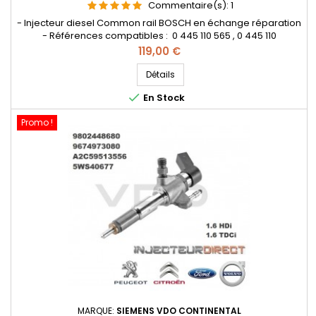
Commentaire(s):
1
- Injecteur diesel Common rail BOSCH en échange réparation
- Références compatibles : 0 445 110 565 , 0 445 110
566 , 9802776680 , 98 027 76680 - Pour motorisation Peugeot
Prix
119,00 €
Citroen PSA 1.6 HDI Pièce d’origine
Détails

En Stock
Promo !
MARQUE:
SIEMENS VDO CONTINENTAL