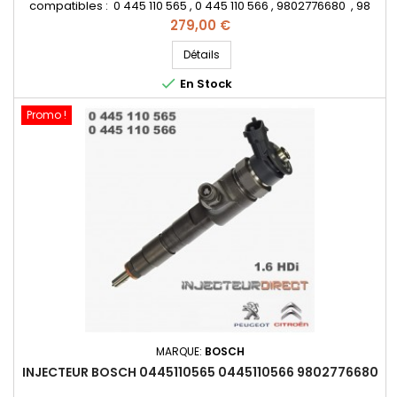
compatibles : 0 445 110 565 , 0 445 110 566 , 9802776680 , 98
027 76680 - Pour motorisation Peugeot Citroen PSA 1.6 HDI
Prix
279,00 €
Pièce d’origine et garantie
Détails

En Stock
Promo !
MARQUE:
BOSCH
INJECTEUR BOSCH 0445110565 0445110566 9802776680