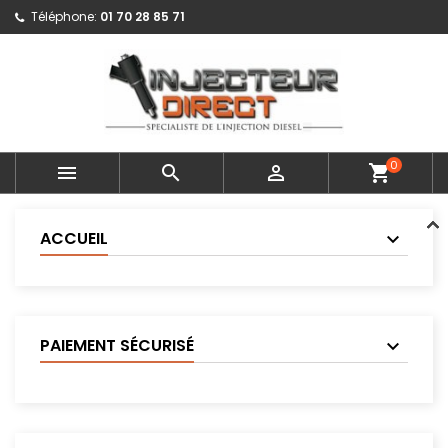
Téléphone:
01 70 28 85 71
0



shopping_cart
ACCUEIL
PAIEMENT SÉCURISÉ