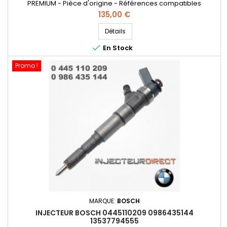
PREMIUM - Pièce d'origine - Références compatibles
: 0445110040 , 0986435094 , 13537785574 , 13537785985 - Pour
Prix
135,00 €
motorisation BMW
Détails

En Stock
Promo !
MARQUE:
BOSCH
INJECTEUR BOSCH 0445110209 0986435144
13537794555