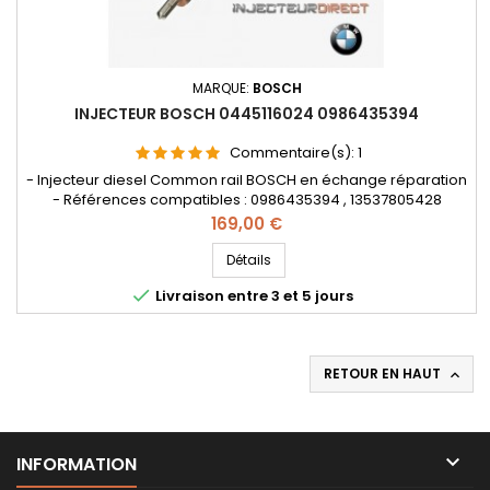
MARQUE:
BOSCH
INJECTEUR BOSCH 0445116024 0986435394
Commentaire(s):
1
- Injecteur diesel Common rail BOSCH en échange réparation
- Références compatibles : 0986435394 , 13537805428
, 13537805429 , 0 445 116 024 , 0 986 435 394 , 13 53 7 805 428
Prix
169,00 €
, 13 53 7 805 429 - Pour motorisation BMW 2.0d et 3.0d Pièce
d’origine et garantie
Détails

Livraison entre 3 et 5 jours
RETOUR EN HAUT


INFORMATION