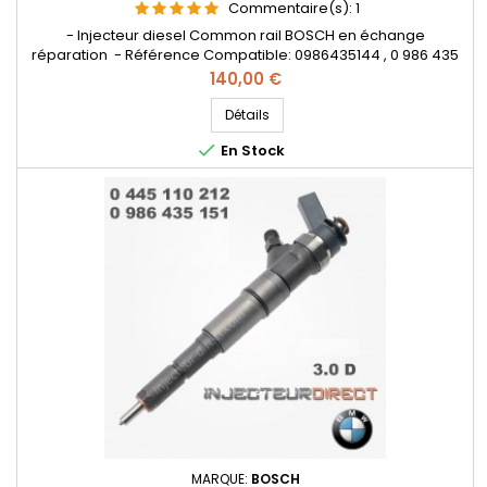
Commentaire(s):
1
- Injecteur diesel Common rail BOSCH en échange
réparation - Référence Compatible: 0986435144 , 0 986 435
144 , 0 445 110 209 , 13537790117 , 13537794435 , 13537794555 ,
Prix
140,00 €
7790117 , 7794435 , 7794555 - Pour motorisation BMW 2.0d ,
2.5d , 3.0d Pièce d'origine
Détails

En Stock
MARQUE:
BOSCH