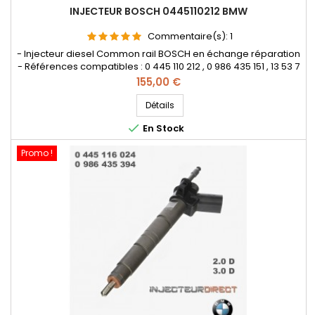
INJECTEUR BOSCH 0445110212 BMW
Commentaire(s):
1
- Injecteur diesel Common rail BOSCH en échange réparation
- Références compatibles : 0 445 110 212 , 0 986 435 151 , 13 53 7
794 652 , 13 53 7 794 919 , 7 749 652 , 7 791 545 , 7 794 434
Prix
155,00 €
, 13537794652 , 13537794919 , 77652 , 7791545 , 7794434 - Pour
motorisation BMW 3.0d
Détails

En Stock
Promo !