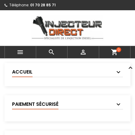
Téléphone:
01 70 28 85 71
0



shopping_cart
ACCUEIL
PAIEMENT SÉCURISÉ