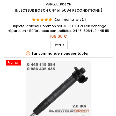
MARQUE:
BOSCH
INJECTEUR BOSCH 0445115084 RECONDITIONNÉ
Commentaire(s):
1
- Injecteur diesel Common rail BOSCH PIEZO en échange
réparation - Références compatibles: 0445115084 , 0 445 115
084 , 0986435435 , 0 986 435 435 , 77 01 479 245 , 82 00 828 913
Prix
169,00 €
, 82 00 954 766 , 7701479245 , 8200828913 , 8200954766 - Pour
motorisation Renault 2.0 dCi Pièce d'origine
Détails

Sur commande, nous contacter
Promo !