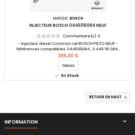
MARQUE:
BOSCH
INJECTEUR BOSCH 0445115084 NEUF
Commentaire(s):
0
- Injecteur diesel Common rail BOSCH PIEZO NEUF -
Références compatibles: 0445115084 , 0 445 115 084 ,
0986435435 , 0 986 435 435 , 77 01 479 245 - 82 00 828 913 - 82
Prix
295,00 €
00 954 766 , 7701479245 , 8200828913 , 8200954766 - Pour
motorisation Renault 2.0 dCi Pièce d'origine
Détails

En Stock
RETOUR EN HAUT


INFORMATION