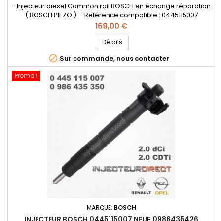
- Injecteur diesel Common rail BOSCH en échange réparation
( BOSCH PIEZO ) - Référence compatible : 0445115007
,0986435350 , 0986435426 , 7701476567 , 7701477158 ,
Prix
169,00 €
8200340068 , 8200409398 , 8200505056 , 8200804536 ,
8201408759 , 166003429R , 4431258 , 93161695 , 95517514 - Pour
Détails
motorisation Renault 2.0 dCi , Opel 2.0 CDTI

Sur commande, nous contacter
Promo !
MARQUE:
BOSCH
INJECTEUR BOSCH 0445115007 NEUF 0986435426