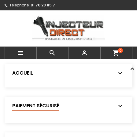
Téléphone:
01 70 28 85 71
0



shopping_cart
ACCUEIL
PAIEMENT SÉCURISÉ