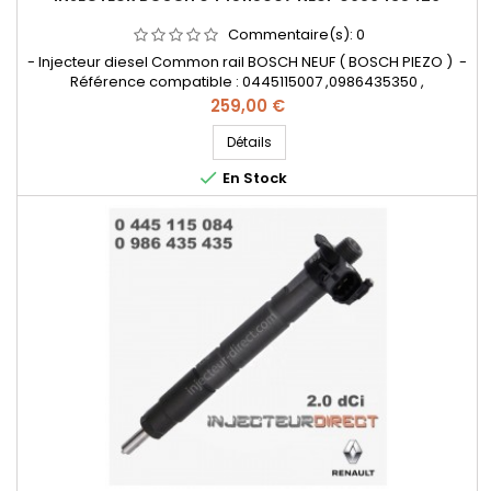
Commentaire(s):
0
- Injecteur diesel Common rail BOSCH NEUF ( BOSCH PIEZO ) -
Référence compatible : 0445115007 ,0986435350 ,
0986435426 , 7701476567 , 7701477158 , 8200340068 ,
Prix
259,00 €
8200409398 , 8200505056 , 8200804536 , 8201408759 ,
166003429R , 4431258 , 93161695 , 95517514 - Pour motorisation
Détails
Renault 2.0 dCi , Opel 2.0 CDTI Pièce d'origine

En Stock