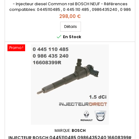
- Injecteur diesel Common rail BOSCH NEUF - Références
compatibles: 0445110485 , 0 445 110 485 , 0986435240 , 0 986
435 240 , 16 60 083 99R , 16608399R - Pour motorisation
Prix
298,00 €
Renault , Dacia 1.5 dCi Pièce d'origine
Détails

En Stock
Promo !
MARQUE:
BOSCH
INJECTEUR BOSCH 0445110485 0986435240 16608399R