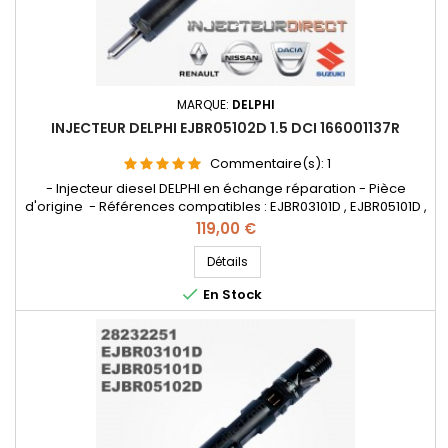
MARQUE:
DELPHI
INJECTEUR DELPHI EJBR05102D 1.5 DCI 166001137R
Commentaire(s):
1
- Injecteur diesel DELPHI en échange réparation - Pièce
d'origine - Références compatibles : EJBR03101D , EJBR05101D ,
EJBR05102D , 28232251 , 8200421359 , 8200815416 , 166001137R ,
Prix
119,00 €
8200421897 , H8200421897 8200676774 , 7711497343
, 8200421359 , 8200815416 , 166001137R , 8200421897 ,
Détails
H8200421897 , 8200676774 , 7711497343 - Pour motorisation

En Stock
Renault...