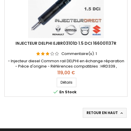
INJECTEUR DELPHI EJBR03101D 1.5 DCI 166001137R
Commentaire(s):
1
- Injecteur diesel Common rail DELPHI en échange réparation
- Pièce d'origine - Références compatibles : HRD339 ,
EJBR05101D , EJBR05102D , 28232251 , 8200421359 , 8200815416 ,
Prix
119,00 €
166001137R , 8200421897 , 8200676774 , 7711497343
, 8200421359 , 8200815416 , 166001137R , 8200421897 ,
Détails
H8200421897 , 8200676774 , 7711497343 - Pour motorisation

En Stock
Renault Nissan...
RETOUR EN HAUT
