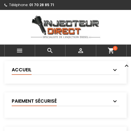
Téléphone:
01 70 28 85 71
0



shopping_cart
ACCUEIL
PAIEMENT SÉCURISÉ