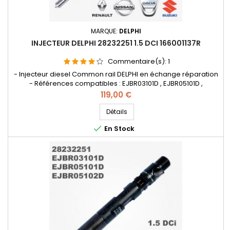
MARQUE:
DELPHI
INJECTEUR DELPHI 28232251 1.5 DCI 166001137R
Commentaire(s):
1
- Injecteur diesel Common rail DELPHI en échange réparation
- Références compatibles : EJBR03101D , EJBR05101D ,
EJBR05102D , 28232251 , 8200421359 , 8200815416 , 166001137R ,
Prix
119,00 €
8200421897 , H8200421897 8200676774 , 7711497343
, 8200421359 , 8200815416 , 166001137R , 8200421897 ,
Détails
H8200421897 , 8200676774 , 7711497343 - Pour motorisation

En Stock
Renault Nissan...