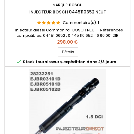
MARQUE:
BOSCH
INJECTEUR BOSCH 0445110652 NEUF
Commentaire(s):
1
- Injecteur diesel Common rail BOSCH NEUF - Références
compatibles: 0445110652 , 0 445 110 652 , 16 60 001 21R
, 166000121R - Pour motorisation Renault Kangoo 1.5 dCi
Prix
298,00 €
Pièce d'origine
Détails

Stock fournisseurs, expédition dans 2/3 jours