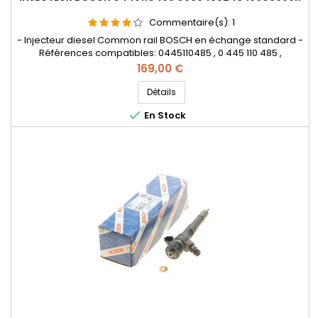
Commentaire(s):
1
- Injecteur diesel Common rail BOSCH en échange standard -
Références compatibles: 0445110485 , 0 445 110 485 ,
0986435240 , 0 986 435 240 , 16 60 083 99R , 16608399R - Pour
Prix
169,00 €
motorisation Renault , Dacia 1.5 dCi Pièce d'origine
Détails

En Stock