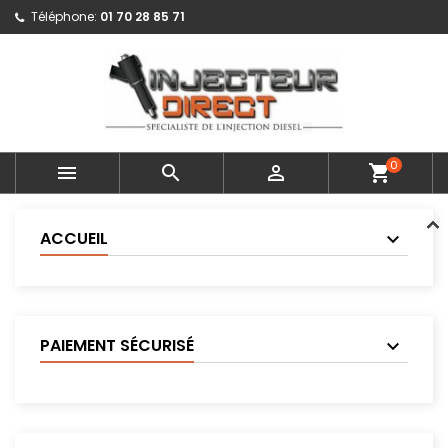
Téléphone:
01 70 28 85 71
0



shopping_cart
ACCUEIL
PAIEMENT SÉCURISÉ