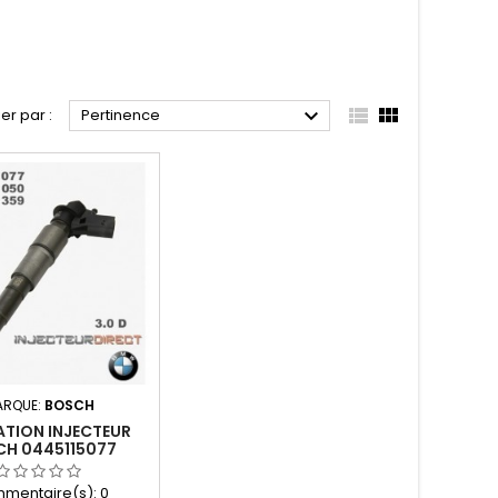



ier par :
Pertinence
ARQUE:
BOSCH
ATION INJECTEUR
H 0445115077
5050 13537808089
mentaire(s):
0