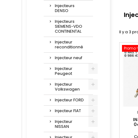
Injecteurs
DENSO
Inje
Injecteurs
SIEMENS-VDO
CONTINENTAL
Il y a 3 pr
Injecteur
reconditionné
Promo !
Injecteur neuf
Injecteur
Peugeot
Injecteur
Volkswagen
Injecteur FORD
Injecteur FIAT
I
Injecteur
0
NISSAN
04451
C
Injecteur