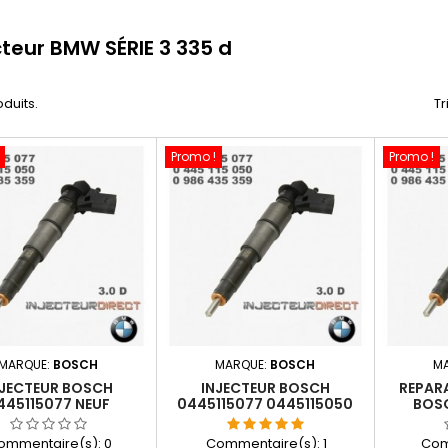
cteur BMW SÉRIE 3 335 d
oduits.
Tr
Promo !
Promo !
MARQUE:
BOSCH
MARQUE:
BOSCH
M
NJECTEUR BOSCH
INJECTEUR BOSCH
REPAR
445115077 NEUF
0445115077 0445115050
BOSC
15050 13537808089
13537808089
044511
ommentaire(s):
0
Commentaire(s):
1
Com