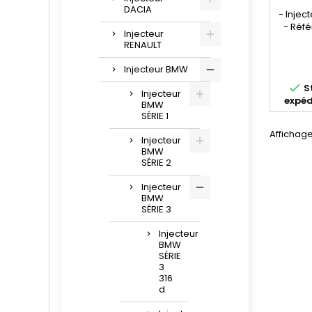
DACIA
- Injec
- Réf
Injecteur
044511
RENAULT
445 115
986 435
Injecteur BMW
13 53 7 

St
, 13 53
Injecteur
expéd
194 , 
BMW
796 
SÉRIE 1
135377
Affichage
135378
Injecteur
BMW
135378
SÉRIE 2
Injecteur
BMW
SÉRIE 3
Injecteur
BMW
SÉRIE
3
316
d