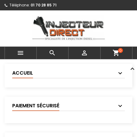
Téléphone:
01 70 28 85 71
0



shopping_cart
ACCUEIL
PAIEMENT SÉCURISÉ