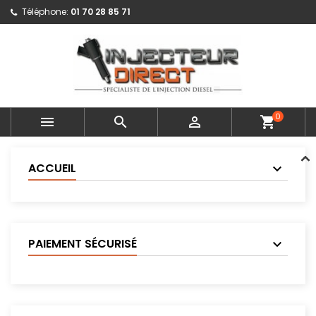
Téléphone:
01 70 28 85 71
0



shopping_cart
ACCUEIL
PAIEMENT SÉCURISÉ