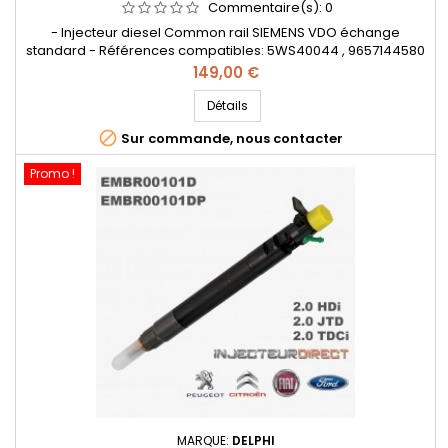
Commentaire(s):
0
- Injecteur diesel Common rail SIEMENS VDO échange
standard - Références compatibles: 5WS40044 , 9657144580
, 9657144680 , 9657144780 , 1980J4 , 1980Y9 , 1980E8 , 1373549 ,
Prix
149,00 €
3M5Q9F593DB , 36000315 , 36000317 - Pour motorisation PSA
2.0HDi , 2.0TDCi , Volvo 2.0D Important : n'oubliez pas de
Détails
sélectionner la classe correspondant à votre ancien

Sur commande, nous contacter
injecteur...
Promo !
MARQUE:
DELPHI