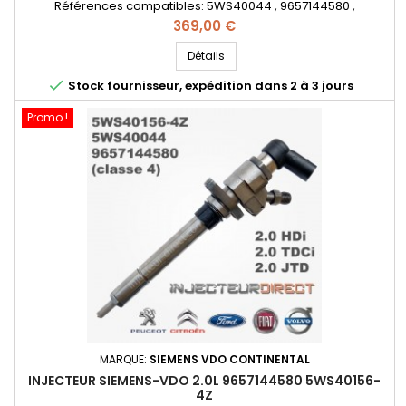
Références compatibles: 5WS40044 , 9657144580 ,
9657144680 , 9657144780 , 1980J4 , 1980Y9 , 1980E8 , 1373549 ,
Prix
369,00 €
3M5Q9F593DB , 36000315 , 36000317 , 562001410 - Pour
motorisation PSA 2.0HDi , 2.0TDCi , Volvo 2.0D Important :
Détails
n'oubliez pas de sélectionner la classe correspondant à

Stock fournisseur, expédition dans 2 à 3 jours
votre ancien injecteur...
Promo !
MARQUE:
SIEMENS VDO CONTINENTAL
INJECTEUR SIEMENS-VDO 2.0L 9657144580 5WS40156-
4Z