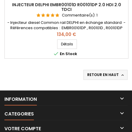
INJECTEUR DELPHI EMBR00101D R00101DP 2.0 HDI 2.0
TDCI
Commentaire(s):
1
- Injecteur diesel Common rail DELPHI en échange standard -
Références compatibles : EMBR00101DP , R00101D , R00101DP
, 1681997 , 1809626 , 18O9626 , 1980L3 , 9M5Q9F593BA ,
Prix
134,00 €
9M5Q9F595BB , 1980L3 , 9686191080 - Pour motorisations
Peugeot Citroën PSA 2.0 HDi , Ford 2.0 TDCi et Fiat 2.0 Multi jet
Détails
Pièce d'origine

En Stock
RETOUR EN HAUT


INFORMATION

CATEGORIES

VOTRE COMPTE