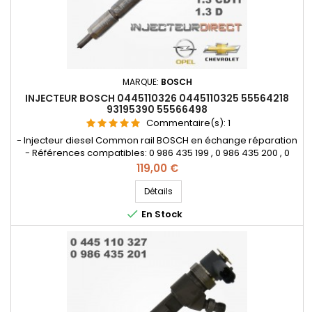
MARQUE:
BOSCH
INJECTEUR BOSCH 0445110326 0445110325 55564218
93195390 55566498
Commentaire(s):
1
- Injecteur diesel Common rail BOSCH en échange réparation
- Références compatibles: 0 986 435 199 , 0 986 435 200 , 0
445 110 325 , 55564218 , 93195390 , 55566498 , 93195389 ,
Prix
119,00 €
95517504 , 95517501 - Pour motorisations Opel 1.3CDTi ,
Chevrolet 1.3D Pièce d'origine
Détails

En Stock