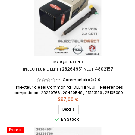
MARQUE:
DELPHI
INJECTEUR DELPHI 28264951 NEUF 4802157
Commentaire(s):
0
- Injecteur diesel Common rail DELPHI NEUF - Références
compatibles : 28239766 , 28489548 , 25183186 , 25195089
, 4802157 , 48O2157 - Pour motorisations Chevrolet 2.2 VCDi
Prix
297,00 €
et Opel 2.2 CDTi
Détails

En Stock
Promo !