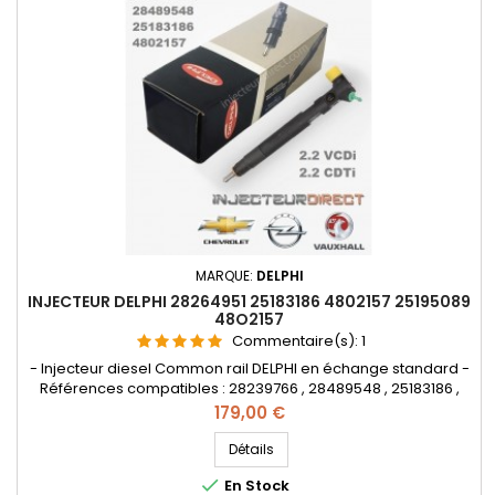
MARQUE:
DELPHI
INJECTEUR DELPHI 28264951 25183186 4802157 25195089
48O2157
Commentaire(s):
1
- Injecteur diesel Common rail DELPHI en échange standard -
Références compatibles : 28239766 , 28489548 , 25183186 ,
25195089 , 4802157 , 48O2157 - Pour motorisations Chevrolet
Prix
179,00 €
2.2 VCDi et Opel 2.2 CDTi Pièce d'origine
Détails

En Stock