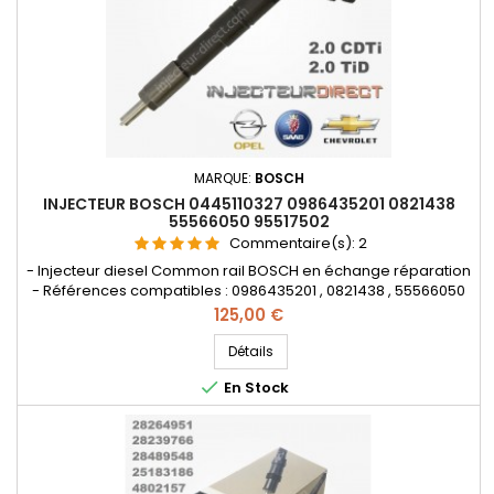
MARQUE:
BOSCH
INJECTEUR BOSCH 0445110327 0986435201 0821438
55566050 95517502
Commentaire(s):
2
- Injecteur diesel Common rail BOSCH en échange réparation
- Références compatibles : 0986435201 , 0821438 , 55566050
, 95517502 - Pour motorisation Opel 2.0CDTI , SAAB 2.0TiD ,
Prix
125,00 €
Chevrolet 2.0D Pièce d'origine
Détails

En Stock