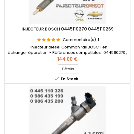
INJECTEUR BOSCH 0445110270 0445110269
Commentaire(s):
1
- Injecteur diesel Common rail BOSCH en
échange réparation - Références compatibles : 0445110270 ,
0445110269 , 0986435153 , 0 445 110 270 , 0 445 110 269 , 0 986
Prix
144,00 €
435 153 , 96440397 - Pour motorisations Chevrolet 2.0 D et
Opel 2.0 CDTi Pièce d'origine
Détails

En Stock