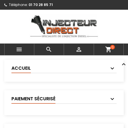
Téléphone:
01 70 28 85 71
0



shopping_cart
ACCUEIL
PAIEMENT SÉCURISÉ