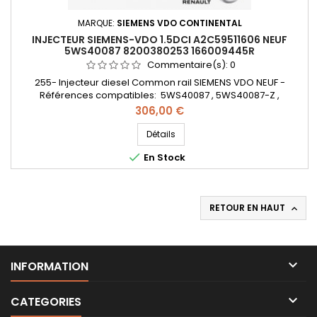
MARQUE:
SIEMENS VDO CONTINENTAL
INJECTEUR SIEMENS-VDO 1.5DCI A2C59511606 NEUF
5WS40087 8200380253 166009445R
Commentaire(s):
0
255- Injecteur diesel Common rail SIEMENS VDO NEUF -
Références compatibles: 5WS40087 , 5WS40087-Z ,
A2C59511606 , 1660000Q0P , 1660000Q1T , 1660000Q0H ,
Prix
306,00 €
7711497471 , 8200294788 , 8200380253 , 8200842205 ,
8200843205 , 8201042300 , 166009445R , H8200294788 ,
Détails
1660000Q1VRE , 562000910 - Pour motorisation Renault Nissan

En Stock
1.5dCi Pièce d'origine
RETOUR EN HAUT


INFORMATION

CATEGORIES