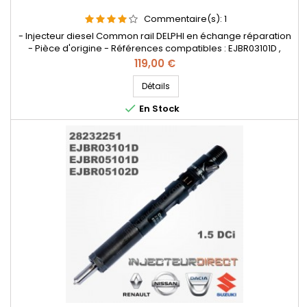
Commentaire(s):
1
- Injecteur diesel Common rail DELPHI en échange réparation
- Pièce d'origine - Références compatibles : EJBR03101D ,
EJBR05101D , EJBR05102D , 28232251 , 8200421359 , 8200815416 ,
Prix
119,00 €
166001137R , 8200421897 , H8200421897 8200676774 ,
7711497343 , 8200421359 , 8200815416 , 166001137R , 8200421897
Détails
, H8200421897 , 8200676774 , 7711497343 - Pour Renault...

En Stock