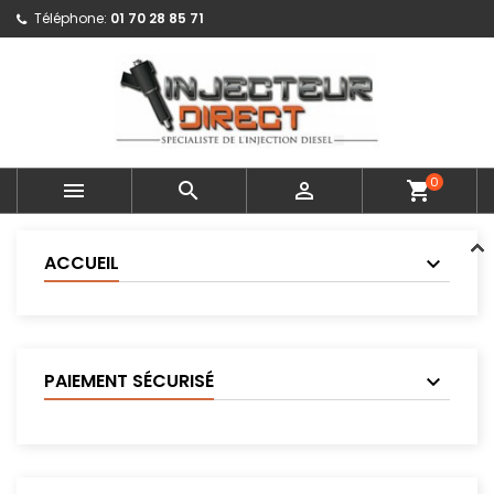
Téléphone:
01 70 28 85 71
0



shopping_cart
ACCUEIL
PAIEMENT SÉCURISÉ