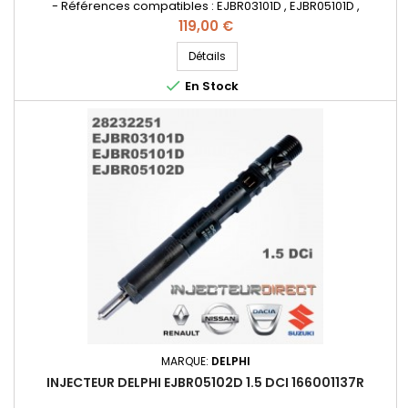
- Références compatibles : EJBR03101D , EJBR05101D ,
EJBR05102D , 28232251 , 8200421359 , 8200815416 , 166001137R ,
Prix
119,00 €
8200421897 , H8200421897 8200676774 , 7711497343
, 8200421359 , 8200815416 , 166001137R , 8200421897 ,
Détails
H8200421897 , 8200676774 , 7711497343 - Pour motorisation

En Stock
Renault Nissan...
MARQUE:
DELPHI
INJECTEUR DELPHI EJBR05102D 1.5 DCI 166001137R