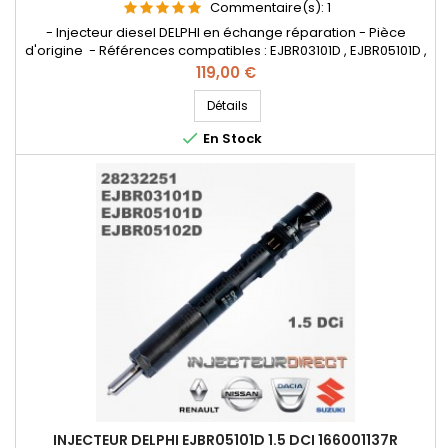
Commentaire(s):
1
- Injecteur diesel DELPHI en échange réparation - Pièce
d'origine - Références compatibles : EJBR03101D , EJBR05101D ,
EJBR05102D , 28232251 , 8200421359 , 8200815416 , 166001137R ,
Prix
119,00 €
8200421897 , H8200421897 8200676774 , 7711497343
, 8200421359 , 8200815416 , 166001137R , 8200421897 ,
Détails
H8200421897 , 8200676774 , 7711497343 - Pour motorisation

En Stock
Renault...
INJECTEUR DELPHI EJBR05101D 1.5 DCI 166001137R