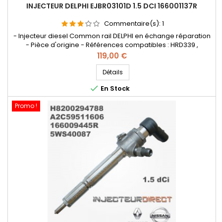
INJECTEUR DELPHI EJBR03101D 1.5 DCI 166001137R
Commentaire(s):
1
- Injecteur diesel Common rail DELPHI en échange réparation
- Pièce d'origine - Références compatibles : HRD339 ,
EJBR05101D , EJBR05102D , 28232251 , 8200421359 , 8200815416 ,
Prix
119,00 €
166001137R , 8200421897 , 8200676774 , 7711497343
, 8200421359 , 8200815416 , 166001137R , 8200421897 ,
Détails
H8200421897 , 8200676774 , 7711497343 - Pour motorisation

En Stock
Renault Nissan...
Promo !