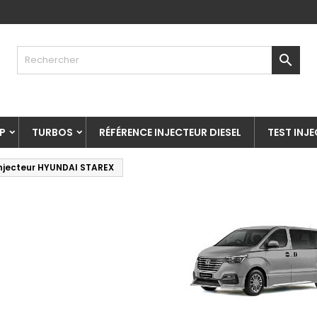

P
TURBOS
RÉFÉRENCE INJECTEUR DIESEL
TEST INJ
njecteur HYUNDAI STAREX