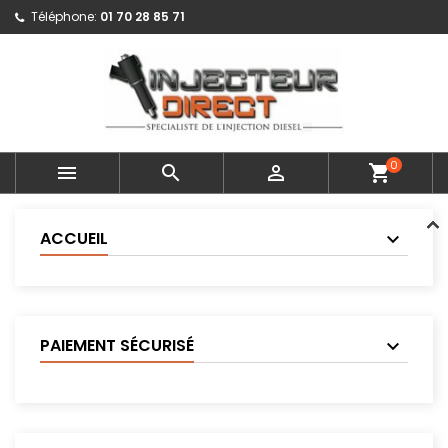
Téléphone:
01 70 28 85 71
0



shopping_cart
ACCUEIL
PAIEMENT SÉCURISÉ