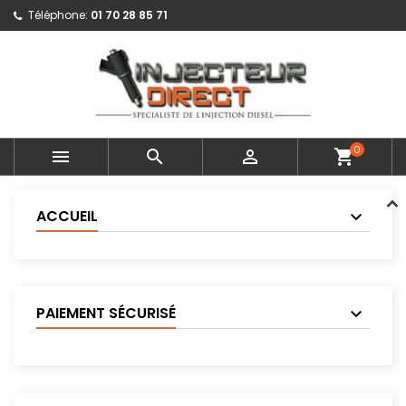
Téléphone:
01 70 28 85 71
0



shopping_cart
ACCUEIL
PAIEMENT SÉCURISÉ