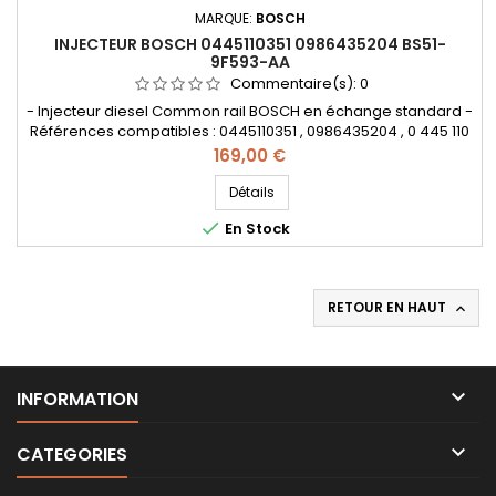
MARQUE:
BOSCH
INJECTEUR BOSCH 0445110351 0986435204 BS51-
9F593-AA
Commentaire(s):
0
- Injecteur diesel Common rail BOSCH en échange standard -
Références compatibles : 0445110351 , 0986435204 , 0 445 110
351 , 0 986 435 204 , 1723813 , BS51 9F593 AA , BS519F593AA ,
Prix
169,00 €
55219886 , 95517513 - Pour motorisation Fiat Lancia 1.3JTD ,
Opel 1.3CDTI , Ford 1.3TDCi Pièce d'origine
Détails

En Stock
RETOUR EN HAUT


INFORMATION

CATEGORIES