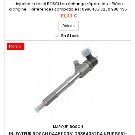
- Injecteur diesel BOSCH en échange réparation - Pièce
d'origine - Références compatibles : 0986435102 , 0 986 435
102 , 0000071794966 , 55197124 , 55197875 , 71794966 , 1538758 ,
Prix
119,00 €
9S519F593BA , 93183910 , 93190435 - Pour motorisation Fiat
Lancia 1.3JTD , Opel 1.3CDTI , Ford 1.3TDCi Pièce d'origine
Détails

En Stock
Promo !
MARQUE:
BOSCH
INJECTEUR BOSCH 0445110351 0986435204 NEUF BS51-