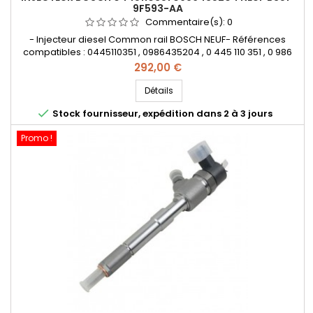
9F593-AA
Commentaire(s):
0
- Injecteur diesel Common rail BOSCH NEUF- Références
compatibles : 0445110351 , 0986435204 , 0 445 110 351 , 0 986
435 204 , 1723813 , BS51 9F593 AA , BS51-9F593-AA , 55219886 ,
Prix
292,00 €
95517513- Pour motorisation Fiat Lancia 1.3JTD , Opel 1.3CDTI ,
Ford 1.3TDCi Pièce d'origine&nbsp;
Détails

Stock fournisseur, expédition dans 2 à 3 jours
Promo !