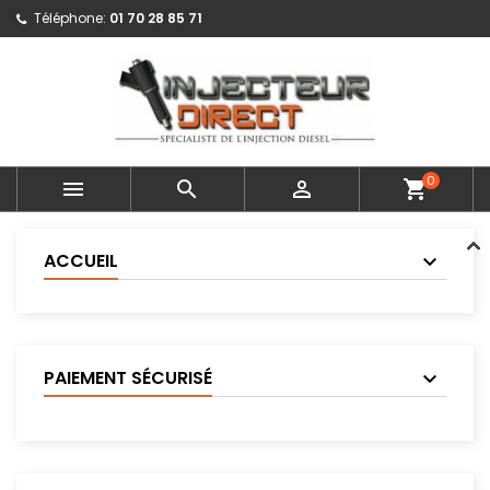
Téléphone:
01 70 28 85 71
0



shopping_cart
ACCUEIL
PAIEMENT SÉCURISÉ