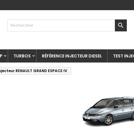

P
TURBOS
RÉFÉRENCE INJECTEUR DIESEL
TEST INJ
njecteur RENAULT GRAND ESPACE IV