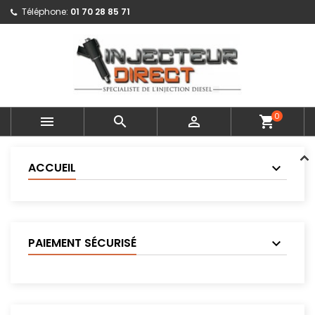
Téléphone:
01 70 28 85 71
0



shopping_cart
ACCUEIL
PAIEMENT SÉCURISÉ