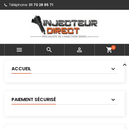
Téléphone:
01 70 28 85 71
0



shopping_cart
ACCUEIL
PAIEMENT SÉCURISÉ