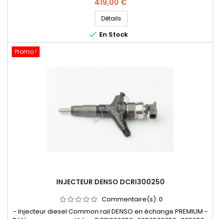
AA020 , 16613AA020 - Pour motorisation Subaru 2.0 D Pièce
Prix
419,00 €
d'origine
Détails

En Stock
Promo !
INJECTEUR DENSO DCRI300250
Commentaire(s):
0
- Injecteur diesel Common rail DENSO en échange PREMIUM -