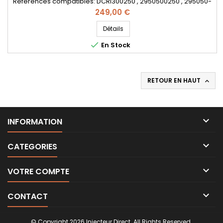
Références compatibles: DCRI300250 , 2950500250 , 295050-
0250 , 16613AA030 , 16613-AA030 - Pour motorisation Subaru
Prix
249,00 €
2.0 D Pièce d'origine
Détails

En Stock
RETOUR EN HAUT


INFORMATION

CATEGORIES

VOTRE COMPTE

CONTACT
© Copyright 2026 Injecteur Direct. All Rights Reserved.