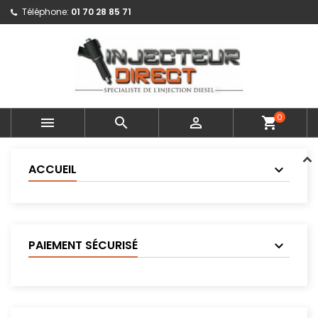
Téléphone:
01 70 28 85 71
0



shopping_cart
ACCUEIL
PAIEMENT SÉCURISÉ