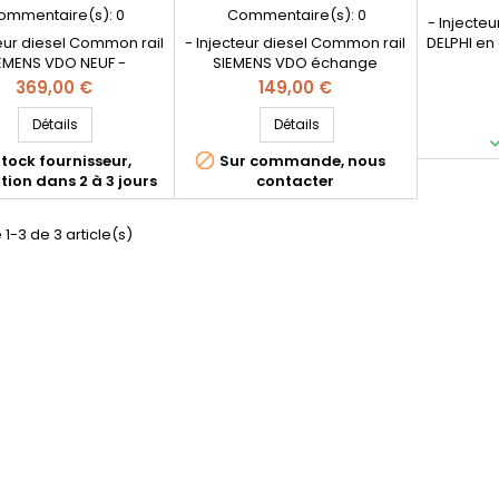
ommentaire(s):
0
Commentaire(s):
0
- Injecte
teur diesel Common rail
- Injecteur diesel Common rail
DELPHI en
EMENS VDO NEUF -
SIEMENS VDO échange
Référen
rences compatibles:
standard - Références
EMBR00
Prix
Prix
369,00 €
149,00 €
0044 , 9657144580 ,
compatibles: 5WS40044 ,
R00101DP 
44680 , 9657144780 ,
9657144580 , 9657144680 ,
18O
Détails
Détails
J4 , 1980Y9 , 1980E8 ,
9657144780 , 1980J4 , 1980Y9 ,
9M5Q9F59

tock fournisseur,
Sur commande, nous
549 , 3M5Q9F593DB ,
1980E8 , 1373549 ,
, 1980L3
tion dans 2 à 3 jours
contacter
000315 , 36000317
3M5Q9F593DB , 36000315 ,
motorisat
410 - Pour motorisation
36000317 - Pour motorisation
PSA 2.0 H
0HDi , 2.0TDCi , Volvo
PSA 2.0HDi , 2.0TDCi , Volvo
Fiat 2.0 M
 1-3 de 3 article(s)
portant : n'oubliez pas
2.0D Important : n'oubliez pas
lectionner la classe
de sélectionner la classe
ondant à votre ancien
correspondant à votre ancien
injecteur...
injecteur...