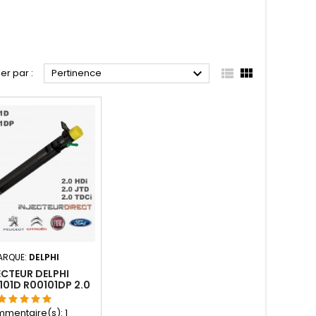



ier par :
Pertinence
ARQUE:
DELPHI
ECTEUR DELPHI
01D R00101DP 2.0
DI 2.0 TDCI
mentaire(s):
1