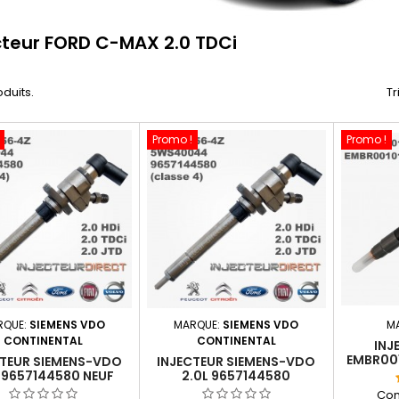
cteur FORD C-MAX 2.0 TDCi
oduits.
Tr
Promo !
Promo !
RQUE:
SIEMENS VDO
MARQUE:
SIEMENS VDO
M
CONTINENTAL
CONTINENTAL
INJ
EMBR001
CTEUR SIEMENS-VDO
INJECTEUR SIEMENS-VDO
H
L 9657144580 NEUF
2.0L 9657144580
0156-4Z 562001410
5WS40156-4Z
Com