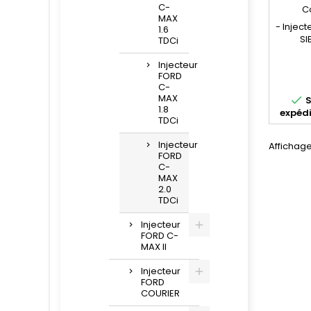
C-
C
MAX
- Injec
1.6
SI
TDCi
Réfé
5WS4
Injecteur
FORD
96571
C-
1980
MAX

S
1373
1.8
expédi
36
TDCi
, 562001
PSA 2.
Injecteur
Affichage
2.0D Im
FORD
de sé
C-
corresp
MAX
2.0
TDCi
Injecteur
FORD C-
MAX II
Injecteur
FORD
COURIER