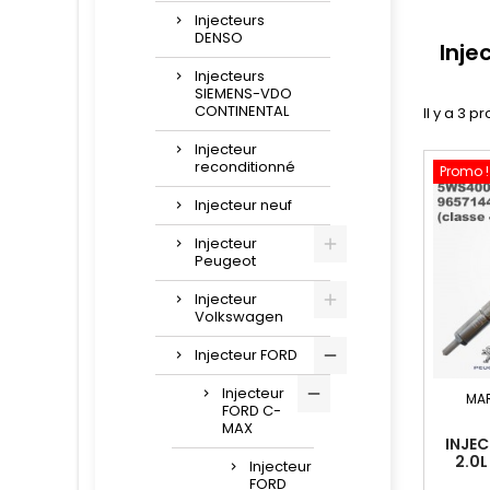
Injecteurs
DENSO
Inje
Injecteurs
SIEMENS-VDO
CONTINENTAL
Il y a 3 pr
Injecteur
reconditionné
Promo !
Injecteur neuf
Injecteur
Peugeot
Injecteur
Volkswagen
Injecteur FORD
Injecteur
MA
FORD C-
MAX
INJE
2.0
Injecteur
5WS4
FORD