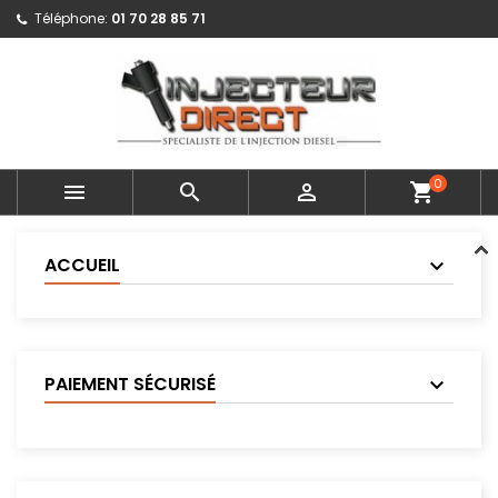
Téléphone:
01 70 28 85 71
0



shopping_cart
ACCUEIL
PAIEMENT SÉCURISÉ