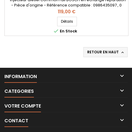
- Pièce d'origine - Référence compatible : 0986435097 , 0
445 110 144 , 0 986 435 097 , 8200171173 - Pour motorisation
Prix
119,00 €
Renault 1.9 dCi
Détails

En Stock
RETOUR EN HAUT


INFORMATION

CATEGORIES

VOTRE COMPTE

CONTACT