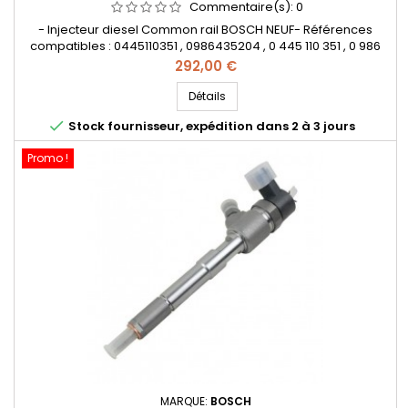
Commentaire(s):
0
- Injecteur diesel Common rail BOSCH NEUF- Références
compatibles : 0445110351 , 0986435204 , 0 445 110 351 , 0 986
435 204 , 1723813 , BS51 9F593 AA , BS51-9F593-AA , 55219886 ,
Prix
292,00 €
95517513- Pour motorisation Fiat Lancia 1.3JTD , Opel 1.3CDTI ,
Ford 1.3TDCi Pièce d'origine&nbsp;
Détails

Stock fournisseur, expédition dans 2 à 3 jours
Promo !
MARQUE:
BOSCH