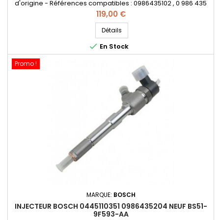
d'origine - Références compatibles : 0986435102 , 0 986 435
102 , 0000071794966 , 55197124 , 55197875 , 71794966 , 1538758 ,
Prix
119,00 €
9S519F593BA , 93183910 , 93190435 - Pour motorisation Fiat
Lancia 1.3JTD , Opel 1.3CDTI , Ford 1.3TDCi Pièce d'origine
Détails

En Stock
Promo !
MARQUE:
BOSCH
INJECTEUR BOSCH 0445110351 0986435204 NEUF BS51-
9F593-AA