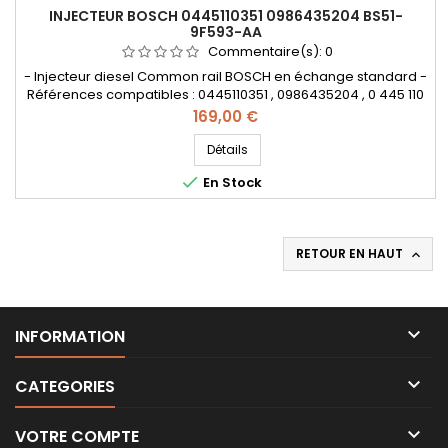
INJECTEUR BOSCH 0445110351 0986435204 BS51-
9F593-AA
Commentaire(s):
0
- Injecteur diesel Common rail BOSCH en échange standard -
Références compatibles : 0445110351 , 0986435204 , 0 445 110
351 , 0 986 435 204 , 1723813 , BS51 9F593 AA , BS519F593AA ,
Prix
169,00 €
55219886 , 95517513 - Pour motorisation Fiat Lancia 1.3JTD ,
Opel 1.3CDTI , Ford 1.3TDCi Pièce d'origine
Détails

En Stock
RETOUR EN HAUT


INFORMATION

CATEGORIES

VOTRE COMPTE