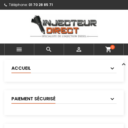
Téléphone:
01 70 28 85 71
0



shopping_cart
ACCUEIL
PAIEMENT SÉCURISÉ