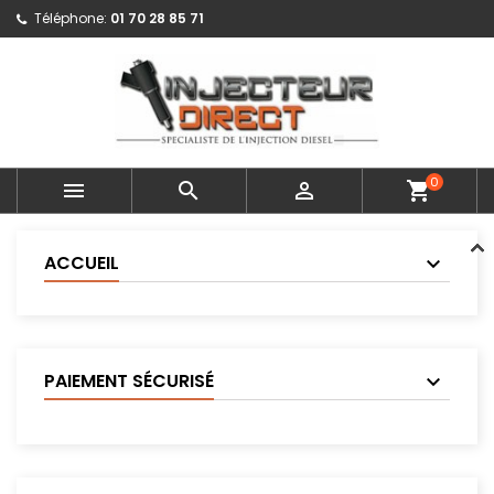
Téléphone:
01 70 28 85 71
0



shopping_cart
ACCUEIL
PAIEMENT SÉCURISÉ