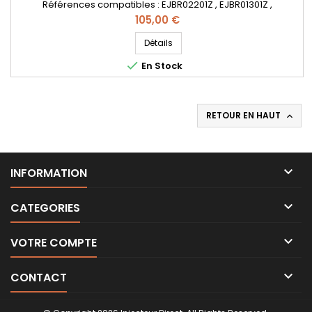
Références compatibles : EJBR02201Z , EJBR01301Z ,
EJBR01302Z , EJBR01601Z , EJBR01101Z , EJBR00801Z , EJBR02001Z
Prix
105,00 €
, 1980.S3 , 1980.K3 , 1S4Q9F593AF , 2T1Q9F593AA , 1S4Q-9F593-
AF , 2T1Q-9F593-AA , 1545118 , 1376691 , 1219725 , 1141218 , 1202803
Détails
- Pour motorisation Ford 1.8 TDCi

En Stock
RETOUR EN HAUT


INFORMATION

CATEGORIES

VOTRE COMPTE

CONTACT