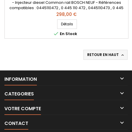
- Injecteur diesel Common rail BOSCH NEUF - Références
compatibles : 0445110472 , 0 445 110 472 , 0445110473 , 0 445
110 473 , 0986435259 , 0 986 435 259 , 04L 130 277 A , 04L 130 277
Prix
298,00 €
AD , 04L130277A , 04L130277AD - Pour motorisation Audi ,
Volkswagen , Seat 1.6 TDi Pièce d'origine
Détails

En Stock
RETOUR EN HAUT


INFORMATION

CATEGORIES

VOTRE COMPTE

CONTACT