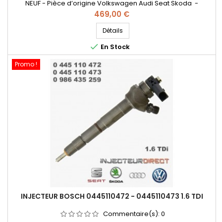
NEUF - Pièce d’origine Volkswagen Audi Seat Skoda -
Références compatibles: A2C59513554 , 5WS40539 ,
Prix
469,00 €
03L130277B , 03L130277S , A2C9626040080 , 562000110 - Pour
motorisation VW , Audi , SEAT , Skoda 1.6TDI Code moteur :
Détails
CAYB , CAYC , CAYA

En Stock
Promo !
INJECTEUR BOSCH 0445110472 - 0445110473 1.6 TDI
Commentaire(s):
0