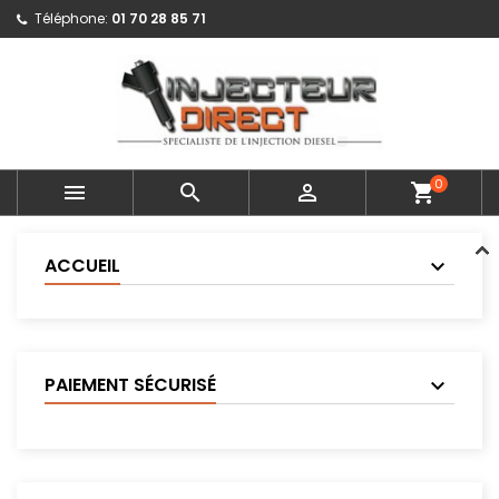
Téléphone:
01 70 28 85 71
0



shopping_cart
ACCUEIL
PAIEMENT SÉCURISÉ