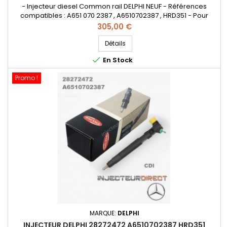
- Injecteur diesel Common rail DELPHI NEUF - Références
compatibles : A651 070 2387 , A6510702387 , HRD351 - Pour
motorisation Mercedes Benz CDI Pièce d'origine
Prix
305,00 €
Détails

En Stock
Promo !
MARQUE:
DELPHI
INJECTEUR DELPHI 28272472 A6510702387 HRD351