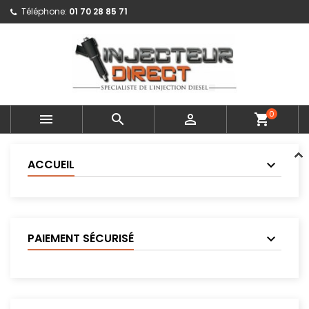
Téléphone:
01 70 28 85 71
0



shopping_cart
ACCUEIL
PAIEMENT SÉCURISÉ