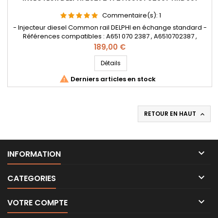
Commentaire(s):
1
- Injecteur diesel Common rail DELPHI en échange standard -
Références compatibles : A651 070 2387 , A6510702387 ,
HRD351 - Pour motorisation Mercedes Benz CDI Pièce
Prix
189,00 €
d'origine
Détails

Derniers articles en stock
RETOUR EN HAUT


INFORMATION

CATEGORIES

VOTRE COMPTE