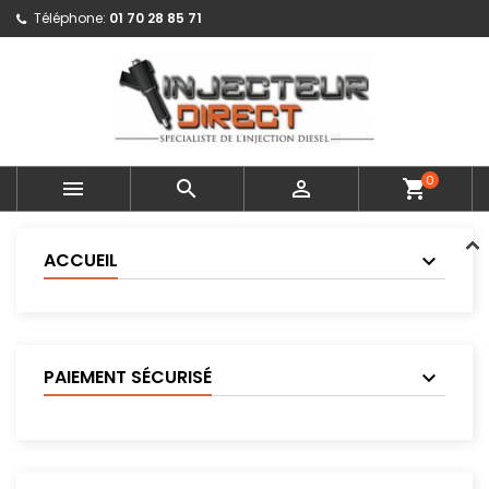
Téléphone:
01 70 28 85 71
0



shopping_cart
ACCUEIL
PAIEMENT SÉCURISÉ