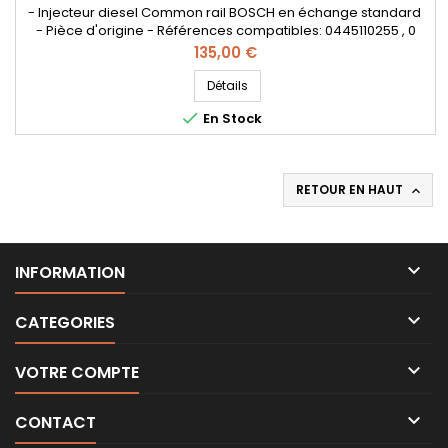
- Injecteur diesel Common rail BOSCH en échange standard
- Pièce d'origine - Références compatibles: 0445110255 , 0
445 110 255 , 0986435152 , 0 986 435 152 , 0 445 110 256 ,
Prix
135,00 €
0445110241 , 0 445 110 241 , 338002A400 , 33800-2A400 , 33800
2A400 - Pour moteurs Hyundai Kia 1.5 CRDi et 1.6 CRDi
Détails

En Stock
RETOUR EN HAUT


INFORMATION

CATEGORIES

VOTRE COMPTE

CONTACT