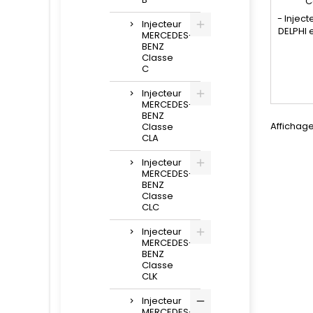
C
- Injec
Injecteur
DELPHI 
MERCEDES-
Référ
BENZ
2834
Classe
R00002D
C
4987 
Injecteur
, A651
MERCEDES-
A
BENZ
, A651
Affichage
Classe
Pour m
CLA
Benz C
Injecteur
MERCEDES-
BENZ
Classe
CLC
Injecteur
MERCEDES-
BENZ
Classe
CLK
Injecteur
MERCEDES-