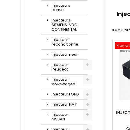
Injecteurs
DENSO
Inje
Injecteurs
SIEMENS-VDO
CONTINENTAL
Il y a 6 pr
Injecteur
reconditionné
Promo !
Injecteur neuf
Injecteur
Peugeot
Injecteur
Volkswagen
Injecteur FORD
Injecteur FIAT
INJECT
Injecteur
NISSAN
C
Injecteur