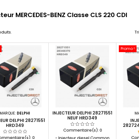
cteur MERCEDES-BENZ Classe CLS 220 CDI
oduits.
Tr
Promo !
INJECTEUR DELPHI 28271551
MARQUE:
DELPHI
M
NEUF HRD349
EUR DELPHI 28271551
INJ
HRD349
282724
Commentaire(s):
0
ommentaire(s):
0
Com
- Injecteur diesel Common