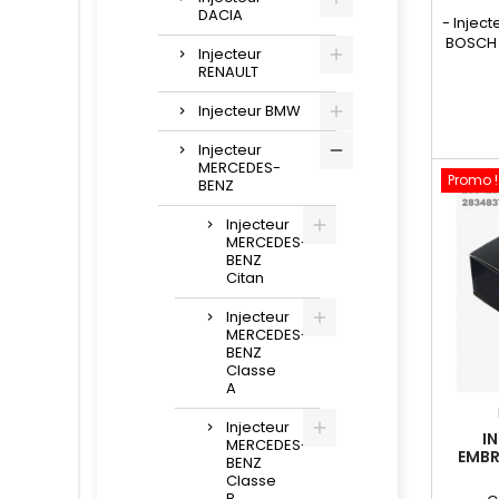
DACIA
- Injec
BOSCH 
Injecteur
RENAULT
com
, HRD34
Injecteur BMW
,
Injecteur
, 
MERCEDES-
Promo !
motori
BENZ
Injecteur
MERCEDES-
BENZ
Citan
Injecteur
MERCEDES-
BENZ
Classe
A
Injecteur
I
MERCEDES-
EMB
BENZ
28
Classe
A6510
B