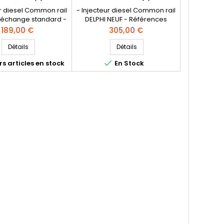
ur diesel Common rail
- Injecteur diesel Common rail
 échange standard -
DELPHI NEUF - Références
s compatibles : A651
compatibles : A651 070 2387
Prix
Prix
189,00 €
305,00 €
87 , A6510702387 ,
, A6510702387 , HRD351 - Pour
- Pour motorisation
motorisation Mercedes Benz
Détails
Détails
es Benz CDI Pièce
CDI Pièce d'origine

s articles en stock
En Stock
d'origine