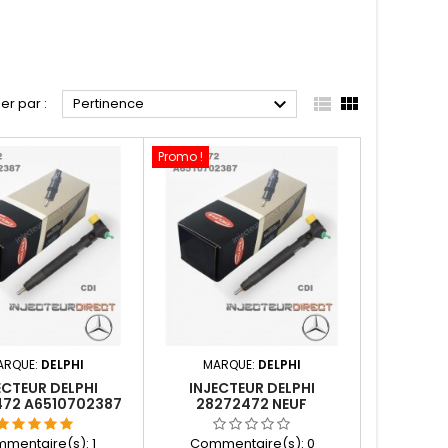



ier par :
Pertinence
Promo !
ARQUE:
DELPHI
MARQUE:
DELPHI
ECTEUR DELPHI
INJECTEUR DELPHI
72 A6510702387
28272472 NEUF
HRD351
A6510702387 HRD351
mentaire(s):
1
Commentaire(s):
0