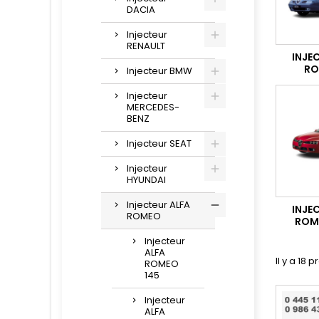
DACIA
Injecteur
RENAULT
INJE
RO
Injecteur BMW
Injecteur
MERCEDES-
BENZ
Injecteur SEAT
Injecteur
HYUNDAI
Injecteur ALFA
INJE
ROMEO
ROM
Injecteur
ALFA
Il y a 18 p
ROMEO
145
Injecteur
ALFA