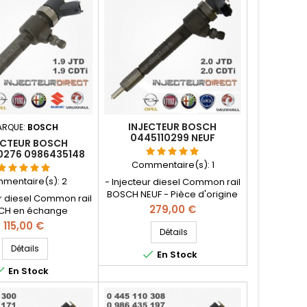
a Roméo , Lancia 1.9JTD
Pièce d'origine
ltijet , 2.4JTD Pièce
d'origine
INJECTEUR BOSCH
ARQUE:
BOSCH
0445110299 NEUF
ECTEUR BOSCH
0276 0986435148
0259 55221017
Commentaire(s):
1
2997 71794167
mentaire(s):
2
- Injecteur diesel Common rail
429 , 95517503
BOSCH NEUF - Pièce d'origine
ur diesel Common rail
- Référence compatible:
Prix
279,00 €
CH en échange
0986435230 0 445 110 299 , 0
n - Pièce d'origine -
Prix
115,00 €
986 435 230 , 55202251 ,
Détails
nce compatible :
55209382 , 55221024 ,
8 , 0 445 110 276 , 0
Détails

En Stock
95517509 , 15710-79J81 - Pour
5 148 , 55200259 ,
motorisations Alfa Roméo 2.0

En Stock
, 71792997 , 71794167
JTDM , Fiat , Lancia 2.0 D Multijet
J50000 , 15710-79J50
, Opel 2.0 CDTi
29 , 95517503 - Pour