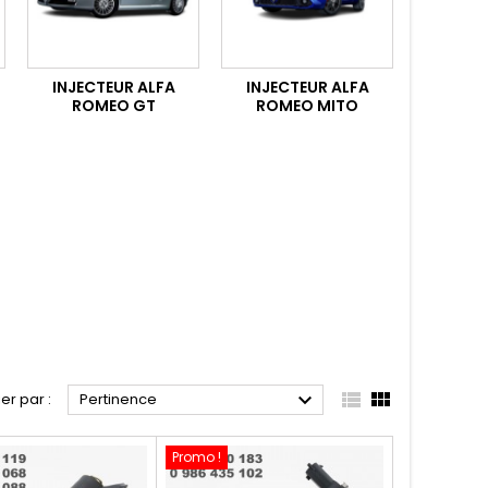
INJECTEUR ALFA
INJECTEUR ALFA
ROMEO GT
ROMEO MITO



ier par :
Pertinence
Promo !