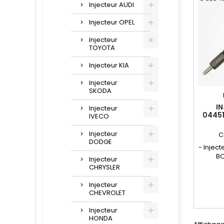
Rom
Injecteur AUDI
2.4
Injecteur OPEL
Injecteur
TOYOTA
Injecteur KIA
Injecteur
SKODA
I
Injecteur
0445
IVECO
55
55221
Injecteur
C
DODGE
- Injec
BO
Injecteur
réparat
CHRYSLER
Réf
098643
Injecteur
986 
CHEVROLET
552
955175
Injecteur
HONDA
motori