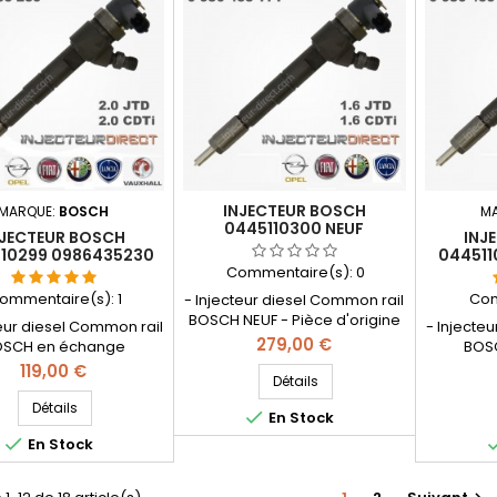
éo Lancia 2.4JTD ,
Alfa Roméo 1.9JTDM , Lancia
motorisa
JTDM , 2.4D Multijet
1.9D Multijet , Opel 1.9CDTI ,
1.9JTD , 1
SAAB 1.9TiD
CDTI 
INJECTEUR BOSCH
MARQUE:
BOSCH
M
0445110300 NEUF
NJECTEUR BOSCH
INJ
0986435171
110299 0986435230
044511
202251 55209382
Commentaire(s):
0
024 95517509 15710-
ommentaire(s):
1
Com
- Injecteur diesel Common rail
79J81
BOSCH NEUF - Pièce d'origine
teur diesel Common rail
- Injecte
- Référence compatible:
Prix
279,00 €
SCH en échange
BOS
0986435171 , 0 986 435 171 , 0
ion - Pièce d'origine -
réparatio
Prix
119,00 €
445 110 300 , 55206704 ,
Détails
érence compatible:
Référ
55221023 , 55196442 - Pour
5230 0 445 110 299 , 0
098643517
Détails

En Stock
motorisations Alfa Roméo 1.6
435 230 , 55202251 ,
445 11
JTDM , Fiat Lancia 1.6 D Multijet

En Stock
09382 , 55221024 ,
5522102
et Opel 1.6 CDTi
09 , 15710-79J81 - Pour
motorisa
sations Alfa Roméo 2.0
JTDM , Fia