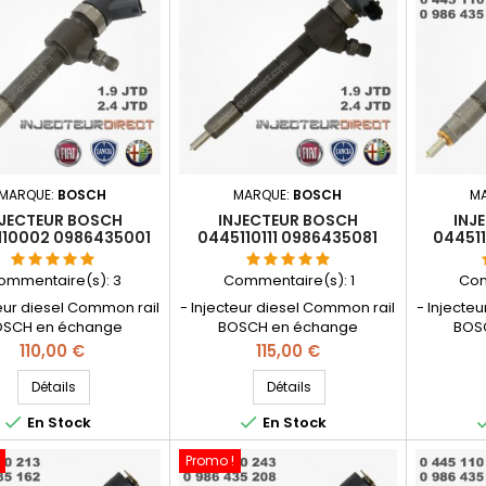
MARQUE:
BOSCH
MARQUE:
BOSCH
M
NJECTEUR BOSCH
INJECTEUR BOSCH
INJ
110002 0986435001
0445110111 0986435081
044511
302102 464629710
1.9JTD 2.4JTD 55190808
09864
72233 95400103
55192489 55192534
ommentaire(s):
3
Commentaire(s):
1
Com
71724116
73503097
teur diesel Common rail
- Injecteur diesel Common rail
- Injecte
SCH en échange
BOSCH en échange
BOS
ion - Pièce d'origine -
réparation - Référence
répara
Prix
Prix
110,00 €
115,00 €
rences compatibles:
compatible: 0986435081
compati
001 , 0 445 110 002 , 0
, 0000073503097 , 55190808 ,
0445110
Détails
Détails
 001 , 0000046472233 ,
55192489 , 55192534 , 55193808
098643


En Stock
En Stock
02102 , 464629710 ,
, 73503097 - Pour motorisation
55187291 ,
3 , 95400103 , 71724116
Fiat , Alfa Roméo , Lancia 1.9JTD
71791267 ,
Promo !
r motorisation Fiat ,
, 1.9JTDM , 2.4JTD Pièce
73501139 ,
 , Alfa Roméo 1.9JTD et
d'origine
60816392