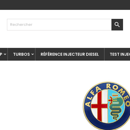

P
TURBOS
RÉFÉRENCE INJECTEUR DIESEL
TEST INJ