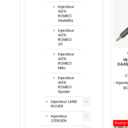
Injecteur
ALFA
ROMEO
Giulietta
Injecteur
ALFA
ROMEO
GT
Injecteur
ALFA
I
ROMEO
0445
Mito
55
71
C
Injecteur
ALFA
- Injec
ROMEO
BO
Spider
réparat
Réf
Injecteur LAND
0986435
ROVER
986 
55198219
Injecteur
71792985
CITROËN
Promo !
Pour 