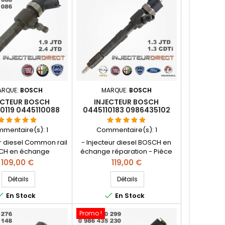
ARQUE:
BOSCH
MARQUE:
BOSCH
ECTEUR BOSCH
INJECTEUR BOSCH
0119 0445110088
0445110183 0986435102
35086 71791442
FIAT OPEL 1.3 93184178
73501139
93169115
mentaire(s):
1
Commentaire(s):
1
ur diesel Common rail
- Injecteur diesel BOSCH en
CH en échange
échange réparation - Pièce
tion - Références
d'origine - Références
Prix
Prix
109,00 €
119,00 €
bles: 0445110068 ,
compatibles : 0986435102 , 0
088 , 0986435086 ,
986 435 102 , 0000071794966 ,
Détails
Détails
5083 , 55187290 ,
55197124 , 55197875 , 71794966


En Stock
En Stock
 55192947 , 55192948 ,
, 1538758 , 9S519F593BA
 71791439 , 71791442 ,
, 93183910 , 93190435 - Pour
Promo !
 73501140 , 46787376 ,
motorisation Fiat Lancia 1.3JTD ,
 - Pour motorisation
Opel 1.3CDTI , Ford 1.3TDCi