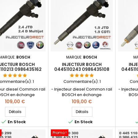
2.4JTD
Fiat , Alf
, 1.9d Mu
MARQUE:
BOSCH
MARQUE:
BOSCH
M
NJECTEUR BOSCH
INJECTEUR BOSCH
INJ
110213 0986435162
0445110243 0986435108
044511
221021 71792985
0986435104 551982180
5520
793290 71794168
55196295 55198218
7179
ommentaire(s):
1
Commentaire(s):
1
Com
55221020
93190
teur diesel Common rail
- Injecteur diesel Common rail
- Injecte
SCH en échange
BOSCH en échange
BOS
ion - Pièce d'origine -
réparation - Pièce d'origine -
réparatio
Prix
Prix
109,00 €
109,00 €
érence compatible:
Références compatibles:
Référe
162 , 0 445 110 213 , 0
0986435208 , 0986435108
098643514
Détails
Détails
435 162 , 55192740 ,
, 551982180 , 55196295 ,
986 43


En Stock
En Stock
 , 55217235 , 55221021 ,
55198218 , 55221020 , 93169123
55221017 
 , 71793290 , 71794168 -
, 71792979, 71794089 , R1590067
, 1571079
Promo !
motorisation Fiat Alfa
- Pour motorisation Fiat 1.9JTD ,
, 931904