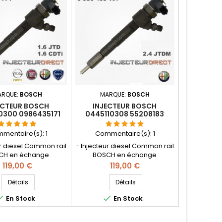
tion Fiat Alfa Roméo
.9D Multijet , Opel 1.9
, Suzuki 1.9 DDiS
ARQUE:
BOSCH
MARQUE:
BOSCH
ECTEUR BOSCH
INJECTEUR BOSCH
0300 0986435171
0445110308 55208183
55221022
mentaire(s):
1
Commentaire(s):
1
ur diesel Common rail
- Injecteur diesel Common rail
CH en échange
BOSCH en échange
n - Pièce d'origine -
réparation - Pièce d'origine -
Prix
Prix
119,00 €
119,00 €
ence compatible:
Référence compatible:
1 , 0 986 435 171 , 0
0986435197 , 0 986 435 197 , 0
Détails
Détails
0 300 , 55206704 ,
445 110 308 , 55208183 ,


En Stock
En Stock
3 , 55196442 - Pour
55221022 - Pour motorisation
tions Alfa Roméo 1.6
Alfa Roméo 2.4 JTDM 210 cv
t Lancia 1.6 D Multijet