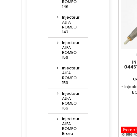
ROMEO
146
Injecteur
ALFA
ROMEO
147
Injecteur
ALFA
ROMEO
156
I
0445
Injecteur
464
ALFA
464
ROMEO
C
159
- Injec
BO
Injecteur
réparat
ALFA
ROMEO
Réfé
166
0986435
986 435
Injecteur
4643
ALFA
4647223
ROMEO
Promo !
- Pou
Brera
Lancia