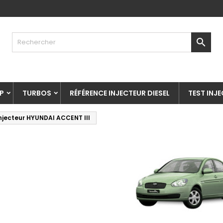

P
TURBOS
RÉFÉRENCE INJECTEUR DIESEL
TEST INJ
njecteur HYUNDAI ACCENT III