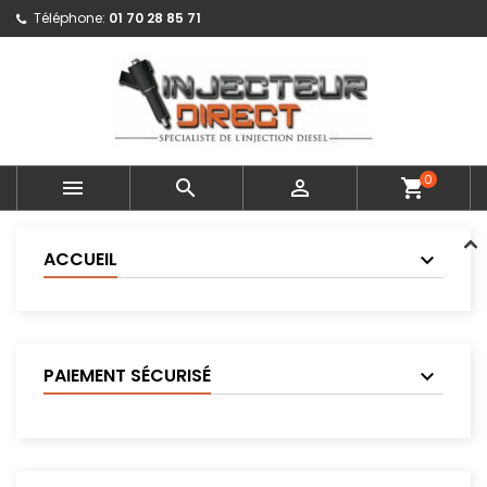
Téléphone:
01 70 28 85 71
0



shopping_cart
ACCUEIL
PAIEMENT SÉCURISÉ