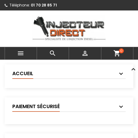
Téléphone:
01 70 28 85 71
0



shopping_cart
ACCUEIL
PAIEMENT SÉCURISÉ