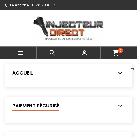
Téléphone:
01 70 28 85 71
0



shopping_cart
ACCUEIL
PAIEMENT SÉCURISÉ