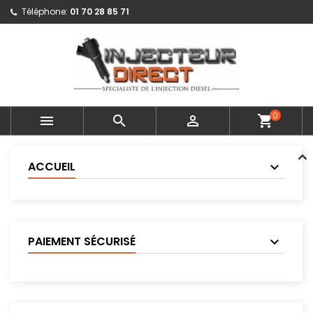
Téléphone:
01 70 28 85 71
0



shopping_cart
ACCUEIL
PAIEMENT SÉCURISÉ